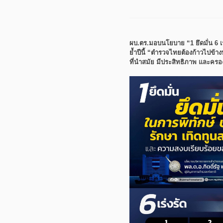
ผบ.ตร.มอบนโยบาย “1 ยึดมั่น 6 เร
ย้ำปีนี้ “ตำรวจไทยต้องก้าวไปข้างห
ที่นำสมัย มีประสิทธิภาพ และค