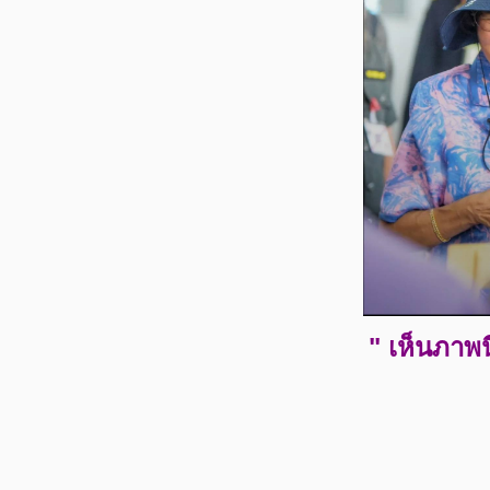
" เห็นภาพน