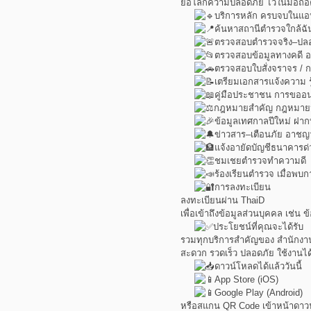
ย่อโลกความปลอดภัย ไว้ในมือถือ
บริการหลัก ครบจบในแอป
ค้นหาสถานีตำรวจใกล้ฉั
ตรวจสอบตำรวจจริง–ปลอ
ตรวจสอบข้อมูลทางคดี 
ตรวจสอบใบสั่งจราจร / 
เตรียมเอกสารแจ้งความ รู
คู่มือประชาชน การขออน
กฎหมายสำคัญ กฎหมายน่า
ข้อมูลเทศกาลปีใหม่ ฝาก
ข่าวสาร–เตือนภัย อาช
แจ้งอายัดบัญชีธนาคารด่
ชมเชยตำรวจทำความดี
ร้องเรียนตำรวจ เมื่อพบก
การลงทะเบียน
ลงทะเบียนผ่าน ThaiD
เพื่อเข้าถึงข้อมูลส่วนบุคคล เช่น
ประโยชน์ที่คุณจะได้รับ
รวมทุกบริการสำคัญของ สำนักงา
สะดวก รวดเร็ว ปลอดภัย ใช้งานได้ท
ดาวน์โหลดได้แล้ววันนี้
App Store (iOS)
Google Play (Android)
หรือสแกน QR Code เข้าหน้าดา