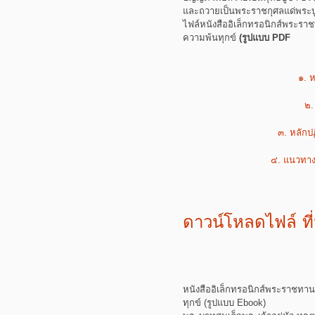
และถวายเป็นพระราชกุศลแด่พระบู
ไฟล์หนังสืออิเล็กทรอนิกส์พระราช
ความพ้นทุกข์
(รูปแบบ PDF
๑. 
๒.
๓. หลักปฏ
๔. แนวทางป
ดาวน์โหลดไฟล์ ที่น
หนังสืออิเล็กทรอนิกส์พระราชทาน 
ทุกข์ (รูปแบบ Ebook)