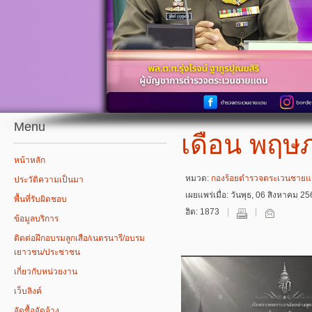
Menu
เดือน พฤษ
หน้าหลัก
หมวด:
กองร้อยตำรวจตระเวนชายแด
ประวัติความเป็นมา
เผยแพร่เมื่อ: วันพุธ, 06 สิงหาคม 2
พื้นที่รับผิดชอบ
ฮิต: 1873
ข้อมูลบริการ
ติดต่อฝึกอบรมลูกเสือ/เนตรนารี/อบรม
เยาวชน/ประชาชน
เกี่ยวกับหน่วยงาน
เว็บลิงค์
จัดซื้อจัดจ้าง