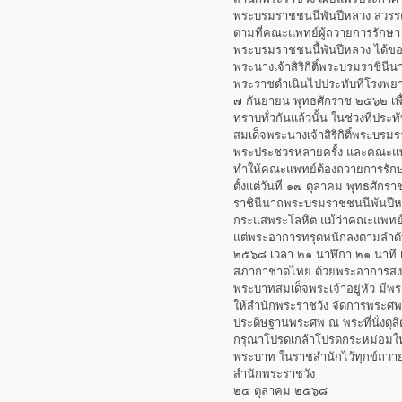
พระบรมราชชนนีพันปีหลวง สวร
ตามที่คณะแพทย์ผู้ถวายการรักษา 
พระบรมราชชนนี้พันปีหลวง ได้ข
พระนางเจ้าสิริกิติ์พระบรมราชิน
พระราชดำเนินไปประทับที่โรงพยา
๗ กันยายน พุทธศักราช ๒๕๖๒ เพ
ทราบทั่วกันแล้วนั้น ในช่วงที่ป
สมเด็จพระนางเจ้าสิริกิติ์พระบร
พระประชวรหลายครั้ง และคณะแพ
ทำให้คณะแพทย์ต้องถวายการรักษา
ตั้งแต่วันที่ ๑๗ ตุลาคม พุทธศักร
ราชินีนาถพระบรมราชชนนีพันปีห
กระแสพระโลหิต แม้ว่าคณะแพทย
แต่พระอาการทรุดหนักลงตามลำดับ 
๒๕๖๘ เวลา ๒๑ นาฬิกา ๒๑ นาที
สภากาชาดไทย ด้วยพระอาการสงบ
พระบาทสมเด็จพระเจ้าอยู่หัว ม
ให้สำนักพระราชวัง จัดการพระศพ
ประดิษฐานพระศพ ณ พระที่นั่งด
กรุณาโปรดเกล้าโปรดกระหม่อมให้
พระบาท ในราชสำนักไว้ทุกข์ถวาย 
สำนักพระราชวัง
๒๔ ตุลาคม ๒๕๖๘