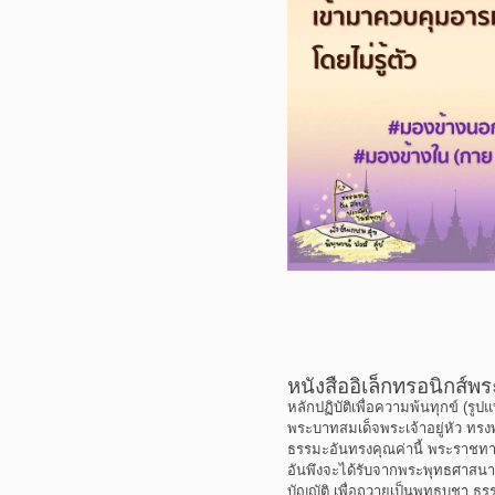
หนังสืออิเล็กทรอนิกส์
หลักปฏิบัติเพื่อความพ้นทุกข์ (รู
พระบาทสมเด็จพระเจ้าอยู่หัว ทรง
ธรรมะอันทรงคุณค่านี้ พระราชทา
อันพึงจะได้รับจากพระพุทธศาสนา 
บัญญัติ เพื่อถวายเป็นพุทธบูชา ธร