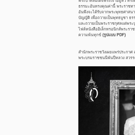
พระบาทสมเด็จพระเจ้าอยู่หัว ทรง
ธรรมะอันทรงคุณค่านี้ พระราชทา
อันพึงจะได้รับจากพระพุทธศาสนา 
บัญญัติ เพื่อถวายเป็นพุทธบูชา ธร
และถวายเป็นพระราชกุศลแด่พระบู
ไฟล์หนังสืออิเล็กทรอนิกส์พระราช
ความพ้นทุกข์
(รูปแบบ PDF)
สำนักพระราชวังเผยแพร่ประกาศ สม
พระบรมราชชนนีพันปีหลวง สวร