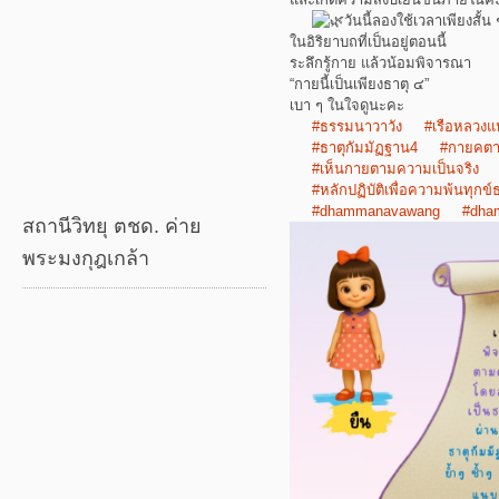
วันนี้ลองใช้เวลาเพียงสั้น 
ในอิริยาบถที่เป็นอยู่ตอนนี้
ระลึกรู้กาย แล้วน้อมพิจารณา
“กายนี้เป็นเพียงธาตุ ๔”
เบา ๆ ในใจดูนะคะ
#ธรรมนาวาวัง
#เรือหลวงแ
#ธาตุกัมมัฏฐาน4
#กายคตา
#เห็นกายตามความเป็นจริง
#หลักปฏิบัติเพื่อความพ้นทุกข
#dhammanavawang
#dha
สถานีวิทยุ ตชด. ค่าย
พระมงกุฎเกล้า