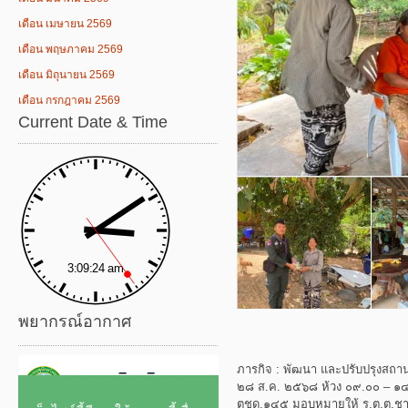
เดือน เมษายน 2569
เดือน พฤษภาคม 2569
เดือน มิถุนายน 2569
เดือน กรกฎาคม 2569
Current Date & Time
พยากรณ์อากาศ
ภารกิจ : พัฒนา และปรับปรุงสถานท
๒๘ ส.ค. ๒๕๖๘ ห้วง ๐๙.๐๐ – ๑๔.๓๐
ตชด.๑๔๕ มอบหมายให้ ร.ต.ต.ชา