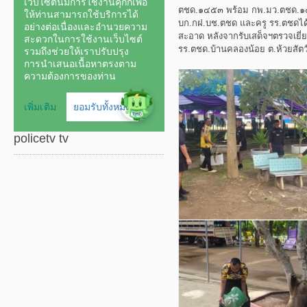
ตชด.๑๔๕๓ พร้อม กพ.มว.ตชด.๑๔
บก.กฝ.บช.ตชด และครู รร.ตชดได้
สะอาด หลังจากรับเสด็จฯตรวจเยี่
รร.ตชด.บ้านคลองน้อย ต.ห้วยสัตว
policetv tv