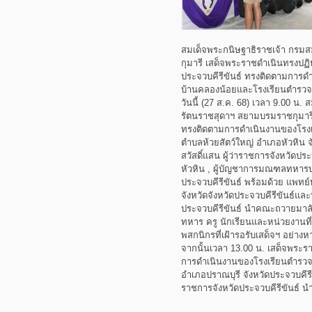
สมเด็จพระกนิษฐาธิราชเจ้า กรม
กุมารี เสด็จพระราชดำเนินทรงปฏิบ
ประจวบคีรีขันธ์ ทรงติดตามการ
บ้านคลองน้อยและโรงเรียนตำรว
วันนี้ (27 ส.ค. 68) เวลา 9.00 น
รัตนราชสุดาฯ สยามบรมราชกุมารี
ทรงติดตามการดำเนินงานของโรง
ตำบลห้วยสัตว์ใหญ่ อำเภอหัวหิน จ
สวัสดิ์แสน ผู้ว่าราชการจังหวัดประ
หัวหิน , ผู้บัญชาการมณฑลทหารบกท
ประจวบคีรีขันธ์ พร้อมด้วย แพทย
จังหวัดจังหวัดประจวบคีรีขันธ์แ
ประจวบคีรีขันธ์ นำคณะถวายมาล
ทหาร ครู นักเรียนและหน่วยงานที่เ
พสกนิกรที่เฝ้ารอรับเสด็จฯ อย่างหาท
จากนั้นเวลา 13.00 น. เสด็จพระร
การดำเนินงานของโรงเรียนตำรวจ
อำเภอปราณบุรี จังหวัดประจวบคีรีข
ราชการจังหวัดประจวบคีรีขันธ์ นำ