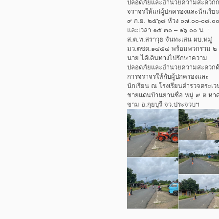
ปลอดภัยและอำนวยความสะดวกก
จราจรให้แก่ผู้ปกครองและนักเรีย
๙ ก.ย. ๒๕๖๘ ห้วง ๐๗.๐๐-๐๘.๐๐
และเวลา ๑๕.๓๐ – ๑๖.๐๐ น. :
ส.ต.ท.สราวุธ จันทะเสน ผบ.หมู่
มว.ตชด.๑๔๕๔ พร้อมพวกรวม ๒
นาย ได้เดินทางไปรักษาความ
ปลอดภัยและอำนวยความสะดวกด
การจราจรให้กับผู้ปกครองและ
นักเรียน ณ โรงเรียนตำรวจตระเว
ชายแดนบ้านย่านซื่อ หมู่ ๙ ต.หา
ขาม อ.กุยบุรี จว.ประจวบฯ