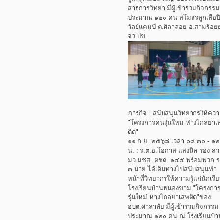
สาธุการวิทยา มีผู้เข้าร่วมกิจกรรม
ประมาณ ๑๒๐ คน สโมสรลูกเสือป
วัลย์แคมป์ ต.ศิลาลอย อ.สามร้อ
จว.ปข.
ภารกิจ : สนับสนุนวิทยากรให้ความ
"โครงการคนรุ่นใหม่ ห่างไกลยาเ
ติด"
๑๑ ก.ย. ๒๕๖๘ เวลา ๐๘.๓๐ - ๑๒
น. : ร.ต.อ.โอภาส แสงนิล รอง สว.
มว.มชส. ตชด. ๑๔๕ พร้อมพวก 
๓ นาย ได้เดินทางไปสนับสนุนทำ
หน้าที่วิทยากรให้ความรู้แก่นักเรี
โรงเรียนบ้านหนองขาม "โครงกา
รุ่นใหม่ ห่างไกลยาเสพติด"ของ
อบต.ศาลาลัย มีผู้เข้าร่วมกิจกรรม
ประมาณ ๑๒๐ คน ณ โรงเรียนบ้า