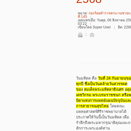
หมวด:
กองร้อยตำรวจตระเวนชาย
ที่ 145
เผยแพร่เมื่อ: วันพุธ, 06 สิงหาคม 2
03:22
เขียนโดย Super User
ฮิต: 22
วันมหิดล คือ
วันที่ 24 กันยายนข
ทุกปี
ซึ่งเป็นวันคล้ายวันสวรรคต
ของ
สมเด็จพระมหิตลาธิเบศร
อดุ
เดชวิกรม พระบรมราชชนก หรือ
บิดาแห่งการแพทย์แผนปัจจุบันแล
การสาธารณสุขไทย
โดยคณะ
แพทยศาสตร์ศิริราชพยาบาลได้
ประกาศให้วันนี้เป็นวันมหิดล
เพื่อ
รำลึกถึงพระมหากรุณาธิคุณและถ
สักการะพระองค์ท่าน