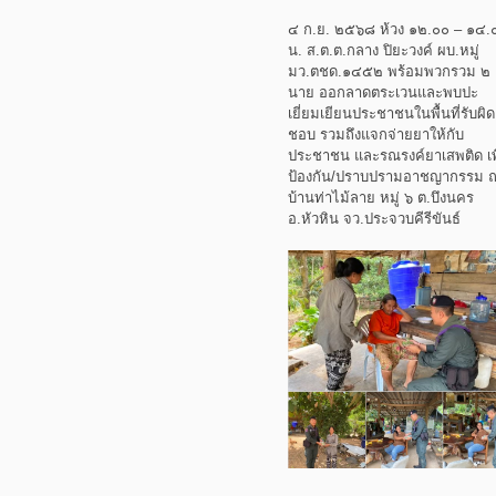
๔ ก.ย. ๒๕๖๘ ห้วง ๑๒.๐๐ – ๑๔.
น. ส.ต.ต.กลาง ปิยะวงค์ ผบ.หมู่
มว.ตชด.๑๔๕๒ พร้อมพวกรวม ๒
นาย ออกลาดตระเวนและพบปะ
เยี่ยมเยียนประชาชนในพื้นที่รับผิด
ชอบ รวมถึงแจกจ่ายยาให้กับ
ประชาชน และรณรงค์ยาเสพติด เพ
ป้องกัน/ปราบปรามอาชญากรรม 
บ้านท่าไม้ลาย หมู่ ๖ ต.บึงนคร
อ.หัวหิน จว.ประจวบคีรีขันธ์