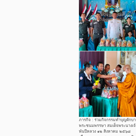
ภารกิจ : ร่วมกิจกรรมทำบุญตักบา
พระชนมพรรษา สมเด็จพระนางเจ้าส
พันปีหลวง ๑๒ สิงหาคม ๒๕๖๘