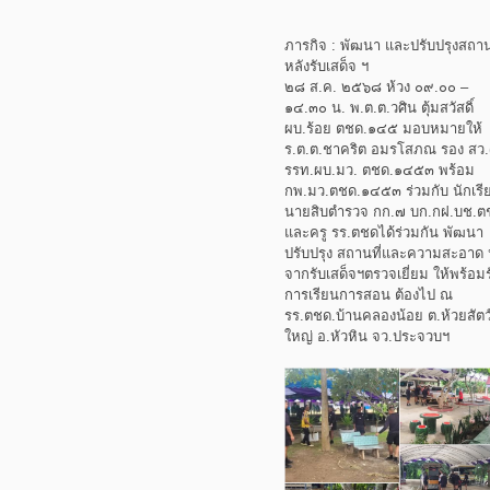
ภารกิจ : พัฒนา และปรับปรุงสถานท
หลังรับเสด็จ ฯ
๒๘ ส.ค. ๒๕๖๘ ห้วง ๐๙.๐๐ –
๑๔.๓๐ น. พ.ต.ต.วศิน ตุ้มสวัสดิ์
ผบ.ร้อย ตชด.๑๔๕ มอบหมายให้
ร.ต.ต.ชาคริต อมรโสภณ รอง สว.
รรท.ผบ.มว. ตชด.๑๔๕๓ พร้อม
กพ.มว.ตชด.๑๔๕๓ ร่วมกับ นักเรี
นายสิบตำรวจ กก.๗ บก.กฝ.บช.ต
และครู รร.ตชดได้ร่วมกัน พัฒนา
ปรับปรุง สถานที่และความสะอาด 
จากรับเสด็จฯตรวจเยี่ยม ให้พร้อมร
การเรียนการสอน ต้องไป ณ
รร.ตชด.บ้านคลองน้อย ต.ห้วยสัตว
ใหญ่ อ.หัวหิน จว.ประจวบฯ