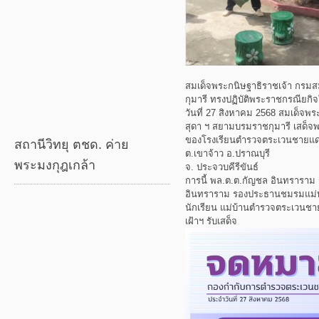
สมเด็จพระกนิษฐาธิราชเจ้า กรม
กุมารี ทรงปฏิบัติพระราชกรณียกิจใน
วันที่ 27 สิงหาคม 2568 สมเด็จพ
สุดา ฯ สยามบรมราชกุมารี เสด็
ของโรงเรียนตำรวจตระเวนชายแด
สถานีวิทยุ ตชด. ค่าย
ต.เขาจ้าว อ.ปราณบุรี
พระมงกุฎเกล้า
จ. ประจวบคีรีขันธ์
การนี้ พล.ต.ต.กัญชล อินทราราม 
อินทราราม รองประธานชมรมแม่บ้
นักเรียน แม่บ้านตำรวจตระเวนชา
เฝ้าฯ รับเสด็จ