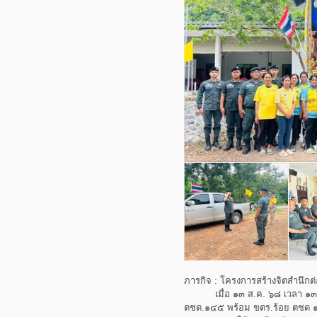
ภารกิจ : โครงการสร้างจิตสำนึกต
เมื่อ ๑๓ ส.ค. ๖๘ เวลา ๑๓.๓๐ น
ตชด.๑๔๕ พร้อม ขตร.ร้อย ตชด