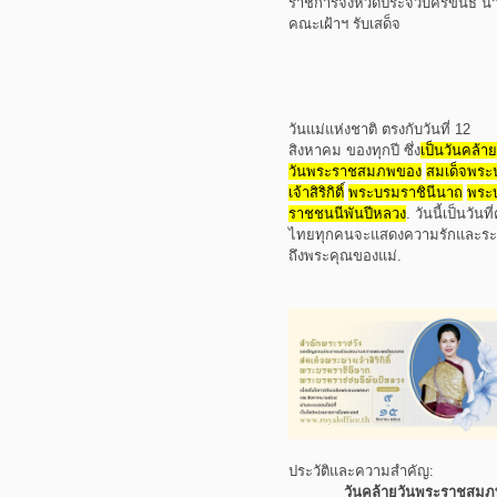
ราชการจังหวัดประจวบคีรีขันธ์ น
คณะเฝ้าฯ รับเสด็จ
วันแม่แห่งชาติ ตรงกับวันที่ 12
สิงหาคม ของทุกปี ซึ่ง
เป็นวันคล้าย
วันพระราชสมภพของ
สมเด็จพระ
เจ้าสิริกิติ์
พระบรมราชินีนาถ
พระ
ราชชนนีพันปีหลวง
.
วันนี้เป็นวันท
ไทยทุกคนจะแสดงความรักและระ
ถึงพระคุณของแม่.
ประวัติและความสำคัญ:
วันคล้ายวันพระราชสมภ