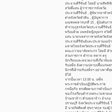
ประจวบคีรีขันธ์ โดยมี นายสิทธิชั
สวัสดิ์แสน ผู้ว่าราชการจังหวัด
ประจวบคีรีขันธ์ , ผู้พิพากษาหัวหน
ศาลจังหวัดหัวหิน , ผู้บัญชาการ
มณฑลทหารบกที่ 15 , ผู้บังคับการ
ตำรวจภูธรจังหวัดประจวบคีรีขันธ์
พร้อมด้วย แพทย์หญิงบุษกร สวัสดิ์
แสน นายกเหล่ากาชาดจังหวัดจังห
ประจวบคีรีขันธ์และประธานแม่บ้
มหาดไทยจังหวัดประจวบคีรีขันธ์
คณะถวายมาลัยพระกร โดยมี หัว
ส่วนราชการ ตำรวจ ทหาร ครู
นักเรียนและหน่วยงานที่เกี่ยวข้องเ
รับเสด็จ ยังความปลาบปลื้มแก่พส
นิกรที่เฝ้ารอรับเสด็จฯ อย่างหาที่สุ
มิได้
จากนั้นเวลา 13.00 น. เสด็จ
พระราชดำเนินปฏิบัติพระราช
กรณียกิจ ทรงติดตามการดำเนินง
ของโรงเรียนตำรวจตระเวนชายแ
บ้านเขาจ้าว ตำบลเขาจ้าว อำเภอ
ปราณบุรี จังหวัดประจวบคีรีขันธ์ 
มี นายกิตติพงศ์ สุขภาคกุล รองผู้ว่