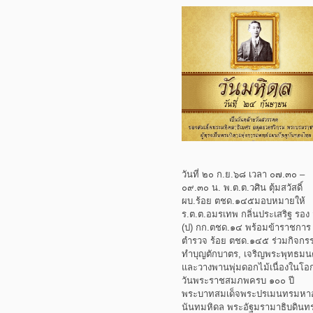
วันที่ ๒๐ ก.ย.๖๘ เวลา ๐๗.๓๐ –
๐๙.๓๐ น. พ.ต.ต.วศิน ตุ้มสวัสดิ์
ผบ.ร้อย ตชด.๑๔๕มอบหมายให้
ร.ต.ต.อมรเทพ กลิ่นประเสริฐ รอง 
(ป) กก.ตชด.๑๔ พร้อมข้าราชการ
ตำรวจ ร้อย ตชด.๑๔๕ ร่วมกิจกร
ทำบุญตักบาตร, เจริญพระพุทธมนต
และวางพานพุ่มดอกไม้เนื่องในโอ
วันพระราชสมภพครบ ๑๐๐ ปี
พระบาทสมเด็จพระปรเมนทรมหา
นันทมหิดล พระอัฐมรามาธิบดินท