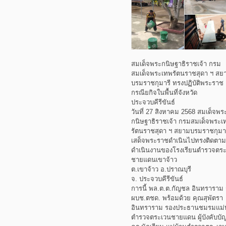
สมเด็จพระกนิษฐาธิราชเจ้า กรม
สมเด็จพระเทพรัตนราชสุดา ฯ สย
บรมราชกุมารี ทรงปฏิบัติพระราช
กรณียกิจในพื้นที่จังหวัด
ประจวบคีรีขันธ์
วันที่ 27 สิงหาคม 2568 สมเด็จพร
กนิษฐาธิราชเจ้า กรมสมเด็จพระเ
รัตนราชสุดา ฯ สยามบรมราชกุมา
เสด็จพระราชดำเนินไปทรงติดตา
ดำเนินงานของโรงเรียนตำรวจตร
ชายแดนเขาจ้าว
ต.เขาจ้าว อ.ปราณบุรี
จ. ประจวบคีรีขันธ์
การนี้ พล.ต.ต.กัญชล อินทราราม
ผบช.ตชด. พร้อมด้วย คุณสุพัตรา
อินทราราม รองประธานชมรมแม่
ตำรวจตระเวนชายแดน ผู้บังคับบั